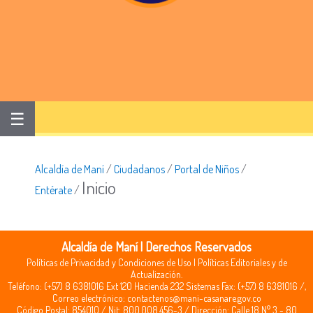
☰
Alcaldía de Maní
/
Ciudadanos
/
Portal de Niños
/
Inicio
Entérate
/
Alcaldía de Maní | Derechos Reservados
Políticas de Privacidad y Condiciones de Uso
|
Políticas Editoriales y de
Actualización.
Teléfono: (+57) 8 6381016 Ext 120 Hacienda 232 Sistemas Fax: (+57) 8 6381016 /,
Correo electrónico:
contactenos@mani-casanare.gov.co
Código Postal: 854010 / Nit: 800.008.456-3 / Dirección: Calle 18 N° 3 - 80