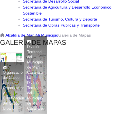
Secretaria de Desarrollo Social
Secretaria de Agricultura y Desarrollo Económico
Sostenible
Secretaria de Turismo, Cultura y Deporte
Secretaria de Obras Publicas y Transporte
Alcaldía de Maní
Mi Municipio
Galería de Mapas
​GAL​ERÍA DE MAPAS
División
Territorial
del
Municipio
de Maní
Organización
Casanare
del Casco
La
Urbano
División
Organización
Territorial
y
del
Clasificación
Municipio
del Casco
de Maní
Urbano
Casanare.