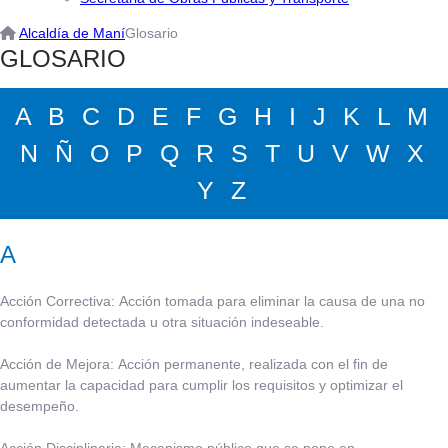
Alcaldía de Maní
Glosario
​GL​OSARIO
A
B
C
D
E
F
G
H
I
J
K
L
M
N
Ñ
O
P
Q
R
S
T
U
V
W
X
Y
Z
A
Acción Correctiva:
​Acción tomada para eliminar la causa de una no
conformidad detectada u otra situación indeseable.
Acción de Mejora:
​Acción permanente, realizada con el fin de
aumentar la capacidad para cumplir los requisitos y optimizar el
desempeño.